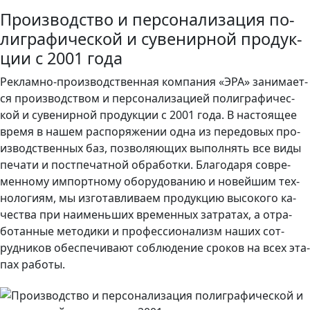
Про­из­водс­тво и пер­со­нали­заци­я по­
лиг­ра­фичес­кой и су­венир­ной про­дук­
ции с 2001 го­да
Рек­ламно-про­из­водс­твен­ная ком­па­ния «ЭРА» за­нима­ет­
ся про­из­водс­твом и пер­со­нали­заци­ей по­лиг­ра­фичес­
кой и су­венир­ной про­дук­ции с 2001 го­да. В нас­то­ящее
вре­мя в нашем распоряжении одна из пе­редо­вых про­
из­водс­твен­ных баз, поз­во­ля­ющих вы­пол­нять все ви­ды
пе­чати и пос­тпе­чат­ной об­ра­бот­ки. Бла­года­ря сов­ре­
мен­но­му им­пор­тно­му обо­рудо­ванию и но­вей­шим тех­
но­логи­ям, мы из­го­тав­ли­ва­ем про­дук­цию вы­соко­го ка­
чес­тва при на­имень­ших вре­мен­ных зат­ра­тах, а от­ра­
ботан­ные ме­тоди­ки и про­фес­си­она­лизм на­ших сот­
рудни­ков обес­пе­чива­ют соб­лю­дение сро­ков на всех эта­
пах ра­боты.