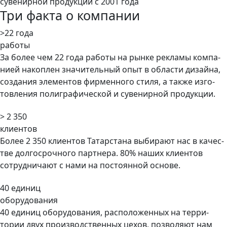
Три факта о компании
>22 года
ра­боты
За бо­лее чем 22 года ра­боты на рын­ке рек­ла­мы ком­па­
ни­ей на­коп­лен зна­читель­ный опыт в об­ласти ди­зай­на,
соз­да­ния эле­мен­тов фир­менно­го сти­ля, а так­же из­го­
тов­ле­ния поли­гра­фичес­кой и су­венир­ной про­дук­ции.
> 2 350
клиентов
Бо­лее 2 350 клиентов Та­тар­ста­на вы­бира­ют нас в ка­чес­
тве дол­госроч­но­го пар­тне­ра. 80% наших клиентов
сотрудничают с нами на постоянной основе.
40 еди­ниц
обо­рудо­вания
40 еди­ниц обо­рудо­вания, рас­по­ложен­ных на тер­ри­
тории двух про­из­водс­твен­ных це­хов, поз­во­ля­ют нам