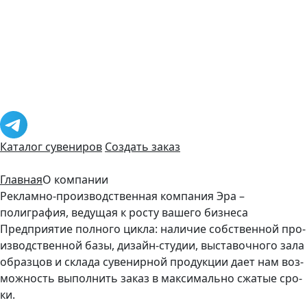
Каталог сувениров
Создать заказ
Главная
О компании
Рекламно-производственная компания Эра –
полиграфия, ведущая к росту вашего бизнеса
Предприятие полного цикла: на­личие собс­твен­ной про­
из­водс­твен­ной ба­зы, ди­зайн-сту­дии, выс­та­воч­но­го за­ла
об­разцов и скла­да су­венир­ной про­дук­ции да­ет нам воз­
можность вы­пол­нить за­каз в мак­си­маль­но сжа­тые сро­
ки.