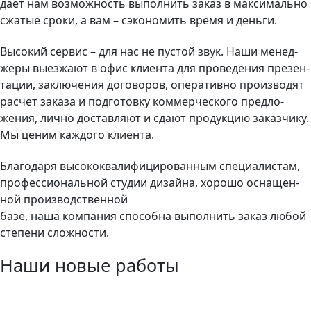
да­ет нам воз­можность вы­пол­нить за­каз в мак­си­маль­но
сжа­тые сро­ки, а вам – сэкономить время и деньги.
Вы­сокий сер­вис – для нас не пус­той звук. На­ши ме­нед­
же­ры вы­ез­жа­ют в офис кли­ен­та для про­веде­ния пре­зен­
та­ции, зак­лю­чения до­гово­ров, опе­ратив­но про­из­во­дят
рас­чет за­каза и под­го­тов­ку ком­мерчес­ко­го пред­ло­
жения, лич­но дос­тавля­ют и сда­ют про­дук­цию за­каз­чи­ку.
Мы ценим каждого клиента.
Благодаря вы­сокок­ва­лифи­циро­ван­ны­м спе­ци­алис­та­м,
про­фес­си­ональ­ной сту­ди­и ди­зай­на, хо­рошо ос­на­щен­
ной про­из­водс­твен­ной
ба­зе, на­ша ком­па­ния спо­соб­на вы­пол­нить за­каз лю­бой
степени слож­ности.
Наши новые работы