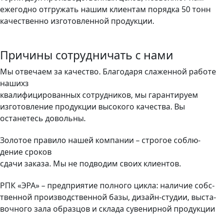
еже­год­но от­гру­жать на­шим кли­ен­там по­ряд­ка 50 тонн
ка­чес­твен­но из­го­тов­ленной про­дук­ции.
Причины сотрудничать с нами
Мы отвечаем за качество. Благодаря слаженной работе
нашихз
ква­лифи­циро­ван­ных сот­рудни­ков, мы га­ран­ти­руем
изготовление продукции вы­сокого ка­чес­тва. Вы
останетесь довольны.
Золотое правило нашей компании – стро­гое соб­лю­
дение сро­ков
сда­чи за­каза. Мы не подводим своих клиентов.
РПК «ЭРА» – предприятие полного цикла: на­личие собс­
твен­ной про­из­водс­твен­ной ба­зы, ди­зайн-сту­дии, выс­та­
воч­но­го за­ла об­разцов и скла­да су­венир­ной про­дук­ции