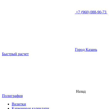
+7 (960) 088-90-73
Город Казань
Быстрый расчет
Назад
Полиграфия
Визитки
Карманные календари